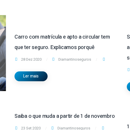
Carro com matrícula e apto a circular tem
S
que ter seguro. Explicamos porquê
a
s
28 Dez 2020
Diamantinoseguros
Ler mais
Saiba o que muda a partir de 1 de novembro
1
23 Set 2020
Diamantinoseguros