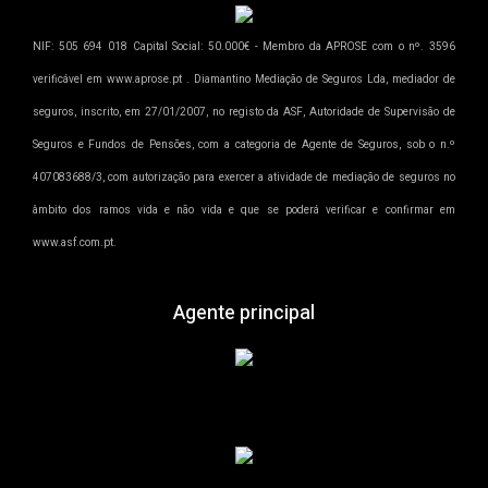
NIF: 505 694 018 Capital Social: 50.000€ - Membro da APROSE com o nº. 3596
verificável em www.aprose.pt . Diamantino Mediação de Seguros Lda, mediador de
seguros, inscrito, em 27/01/2007, no registo da ASF, Autoridade de Supervisão de
Seguros e Fundos de Pensões, com a categoria de Agente de Seguros, sob o n.º
407083688/3, com autorização para exercer a atividade de mediação de seguros no
âmbito dos ramos vida e não vida e que se poderá verificar e confirmar em
www.asf.com.pt.
Agente principal