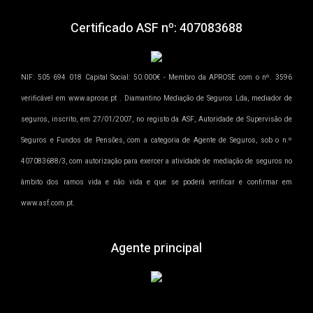
Certificado ASF nº: 407083688
NIF: 505 694 018 Capital Social: 50.000€ - Membro da APROSE com o nº. 3596
verificável em www.aprose.pt . Diamantino Mediação de Seguros Lda, mediador de
seguros, inscrito, em 27/01/2007, no registo da ASF, Autoridade de Supervisão de
Seguros e Fundos de Pensões, com a categoria de Agente de Seguros, sob o n.º
407083688/3, com autorização para exercer a atividade de mediação de seguros no
âmbito dos ramos vida e não vida e que se poderá verificar e confirmar em
www.asf.com.pt.
Agente principal