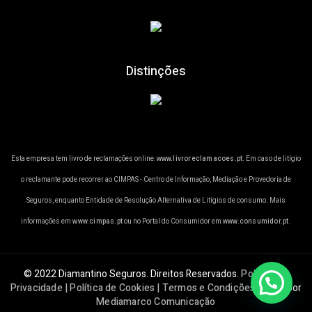
Distinções
Esta empresa tem livro de reclamações online:
www.livroreclamacoes.pt
. Em caso de litígio
o reclamante pode recorrer ao CIMPAS - Centro de Informação, Mediação e Provedoria de
Seguros, enquanto Entidade de Resolução Alternativa de Litígios de consumo. Mais
informações em
www.cimpas.pt
ou no Portal do Consumidor em
www.consumidor.pt
.
© 2022 Diamantino Seguros. Direitos Reservados.
Política de
Privacidade | Política de Cookies | Termos e Condições
Criado por
Mediamarco Comunicação