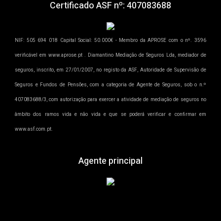
Certificado ASF nº: 407083688
NIF: 505 694 018 Capital Social: 50.000€ - Membro da APROSE com o nº. 3596
verificável em www.aprose.pt . Diamantino Mediação de Seguros Lda, mediador de
seguros, inscrito, em 27/01/2007, no registo da ASF, Autoridade de Supervisão de
Seguros e Fundos de Pensões, com a categoria de Agente de Seguros, sob o n.º
407083688/3, com autorização para exercer a atividade de mediação de seguros no
âmbito dos ramos vida e não vida e que se poderá verificar e confirmar em
www.asf.com.pt.
Agente principal