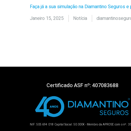
Faça já a sua simulação na Diamantino Seguros e p
Janeiro 15, 2025
Notícia
diamantinosegur
Certificado ASF nº: 407083688
NIF: 505 694 018 Capital Social: 50.000€ - Membro da APROSE com o nº. 3