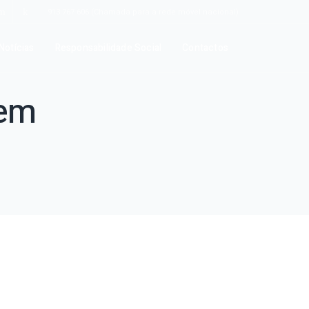
913 767 606 (Chamada para a rede móvel nacional)
Notícias
Responsabilidade Social
Contactos
dem