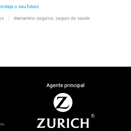
roteja o seu futuro.
os
diamantino seguros
,
seguro de saúde
Agente principal
596