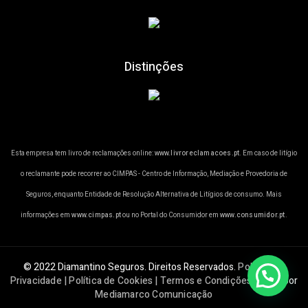
Distinções
Esta empresa tem livro de reclamações online:
www.livroreclamacoes.pt
. Em caso de litígio
o reclamante pode recorrer ao CIMPAS - Centro de Informação, Mediação e Provedoria de
Seguros, enquanto Entidade de Resolução Alternativa de Litígios de consumo. Mais
informações em
www.cimpas.pt
ou no Portal do Consumidor em
www.consumidor.pt
.
© 2022 Diamantino Seguros. Direitos Reservados.
Política de
Privacidade | Política de Cookies | Termos e Condições
Criado por
Mediamarco Comunicação