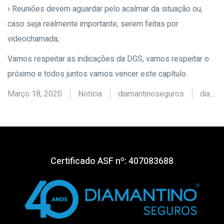
› Reuniões devem aguardar pelo acalmar da situação ou,
caso seja realmente importante, serem feitas por
videochamada;
Vamos respeitar as indicações da DGS, vamos respeitar o
próximo e todos juntos vamos vencer este capítulo.
Março 18, 2020
Notícia
diamantinoseguros
diamantino seguros
Certificado ASF nº: 407083688