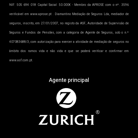
NIF: 505 694 018 Capital Social: 50.000€ - Membro da APROSE com o nº. 3596
verificável em www.aprose.pt . Diamantino Mediação de Seguros Lda, mediador de
seguros, inscrito, em 27/01/2007, no registo da ASF, Autoridade de Supervisão de
Seguros e Fundos de Pensões, com a categoria de Agente de Seguros, sob o n.º
407083688/3, com autorização para exercer a atividade de mediação de seguros no
âmbito dos ramos vida e não vida e que se poderá verificar e confirmar em
www.asf.com.pt.
Agente principal